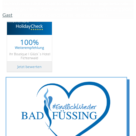
dadurch einen Aufenthalt in unserem Haus so angenehm wie
möglich gestalten. Selbstverständlich ist uns auch künftig jeder
Gast
, der nicht davon betroffen ist, ebenso herzlich
willkommen.
100%
Weiterempfehlung
Ihr Boutique I Glück´s Hotel
Fichtenwald
Jetzt bewerten