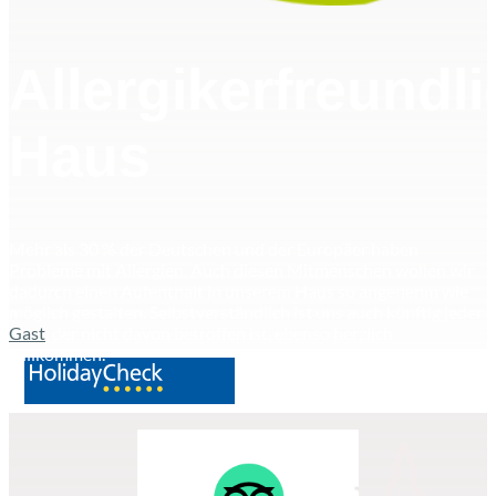
Allergikerfreundl
Haus
Mehr als 30 % der Deutschen und der Europäer haben
Probleme mit Allergien. Auch diesen Mitmenschen wollen wir
dadurch einen Aufenthalt in unserem Haus so angenehm wie
möglich gestalten. Selbstverständlich ist uns auch künftig jeder
Gast
, der nicht davon betroffen ist, ebenso herzlich
willkommen.