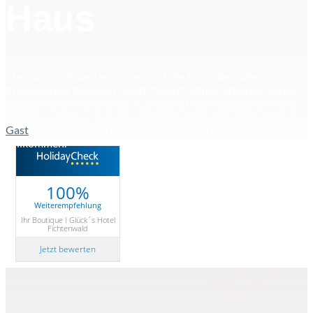
Haus
Mehr als 30 % der Deutschen und der Europäer haben
Probleme mit Allergien. Auch diesen Mitmenschen wollen wir
dadurch einen Aufenthalt in unserem Haus so angenehm wie
möglich gestalten. Selbstverständlich ist uns auch künftig jeder
Gast
, der nicht davon betroffen ist, ebenso herzlich
willkommen.
100%
Weiterempfehlung
Ihr Boutique I Glück´s Hotel
Fichtenwald
Jetzt bewerten