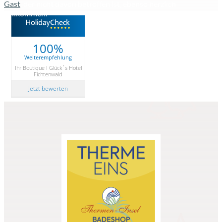
Gast
, der nicht davon betroffen ist, ebenso herzlich
willkommen.
100%
Weiterempfehlung
Ihr Boutique I Glück´s Hotel
Fichtenwald
Jetzt bewerten